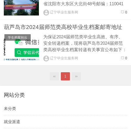
省沈阳市大东区大北街48号邮编：110041
单位名称：大连市就业服务中心联系人：高
辽宁毕业生服务网
0
校中心电话：0411-84618709邮寄地址：辽
宁省大连市西岗区和云巷1号邮编：116021
葫芦岛市2024届师范类高校毕业生档案邮寄地址
单位名称：鞍山市人力资源和就业服务...
为保证2024届师范类毕业生高效、有序、
学生档案转出
安全转递档案，现将葫芦岛市2024届师范
类高校毕业生档案转递有关事宜公布如下：
请各高校通过机要件、EMS标准快递方式
辽宁毕业生服务网
0
寄送档案，严禁毕业生个人自带档案。请根
据毕业生生源地，在毕业生档案封面上标注
好户籍所在县区（连山区、龙港区、兴城
‹‹
1
››
市、绥中县、建昌县）。 ...
网站分类
未分类
就业派遣