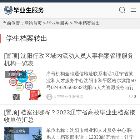
当前位置：
网站首页
>
毕业生服务
>
学生档案转出
学生档案转出
[置顶] 沈阳行政区域内流动人员人事档案管理服务
机构一览表
序号机构全程通信地址联系电话1辽宁省就
档案职称
业和人才服务中心沈阳市和平区哈尔滨路50
号024-626569232沈阳市人力资源服务与行
政执法中心沈阳市大东区大北街48号024-22
辽宁毕业生服务网
0
5313023沈阳市和平区人才和就业服务中心
沈阳市和平区长白西路51号024-319122754
[置顶] 档案往哪寄？2023辽宁省高校毕业生档案接
沈阳市沈河区人才中心沈阳市沈河...
收单位汇总
单位名称：沈阳市就业和人才服务中心 联
毕业生服务
系人：档案部电话：12333邮寄地址：辽宁