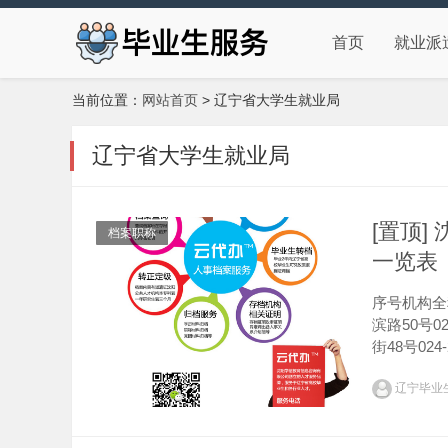
首页
就业派
当前位置：
网站首页
> 辽宁省大学生就业局
辽宁省大学生就业局
[置顶
档案职称
一览表
序号机构全
滨路50号0
街48号02
51号024-
辽宁毕业