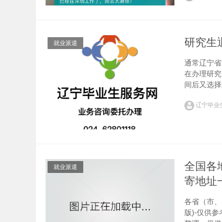
研究生
就业派遣
通常辽宁省
在办理研究
间后又选择
到证呢？首
辽宁毕业
等所需的重要
全国各
就业派遣
寄地址一
各省（市、
版)-仅供