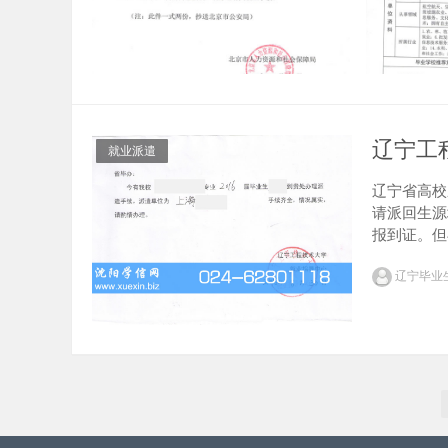
辽宁工
就业派遣
辽宁省高校
请派回生源
报到证。但
网日前受理
辽宁毕业
生首次派遣应