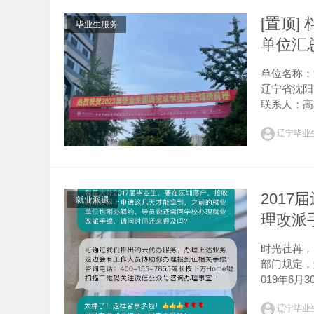
[置顶]
毕业生服务
单位汇
单位名称：
辽宁省沈阳
联系人：高
1号邮编：1
辽宁毕业
201
就业派遣
理改派
时光荏苒，
部门规定，
019年6
天。那么择
辽宁毕业
就业派...