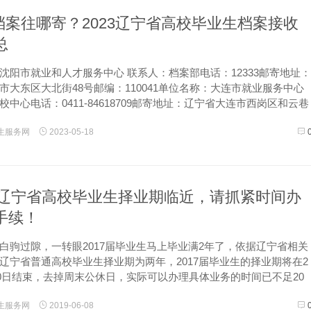
 档案往哪寄？2023辽宁省高校毕业生档案接收
总
沈阳市就业和人才服务中心 联系人：档案部电话：12333邮寄地址：
市大东区大北街48号邮编：110041单位名称：大连市就业服务中心
校中心电话：0411-84618709邮寄地址：辽宁省大连市西岗区和云巷
16021单位名称：鞍山市人力资源和就业服务...
生服务网
2023-05-18
7届辽宁省高校毕业生择业期临近，请抓紧时间办
手续！
白驹过隙，一转眼2017届毕业生马上毕业满2年了，依据辽宁省相关
辽宁省普通高校毕业生择业期为两年，2017届毕业生的择业期将在2
月30日结束，去掉周末公休日，实际可以办理具体业务的时间已不足20
业期对毕业生来说究竟有什么意义呢？首先，在择业期内你可以办
生服务网
2019-06-08