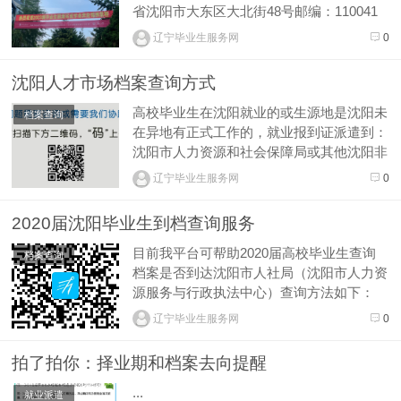
省沈阳市大东区大北街48号邮编：110041
单位名称：大连市就业服务中心联系人：高
辽宁毕业生服务网
0
校中心电话：0411-84618709邮寄地址：辽
宁省大连市西岗区和云巷1号邮编：116021
沈阳人才市场档案查询方式
单位名称：鞍山市人力资源和就业服务...
高校毕业生在沈阳就业的或生源地是沈阳未
档案查询
在异地有正式工作的，就业报到证派遣到：
沈阳市人力资源和社会保障局或其他沈阳非
公有制企业的毕业生档案，档案通常由沈阳
辽宁毕业生服务网
0
市就业和人才服务中心保存。毕业生可通过
已下方式查询档案情况：（1）在线查询入
2020届沈阳毕业生到档查询服务
口：沈阳市就业和人才服务中心档案在线查
询（2 电话咨询：02...
目前我平台可帮助2020届高校毕业生查询
档案查询
档案是否到达沈阳市人社局（沈阳市人力资
源服务与行政执法中心）查询方法如下：
（1）关注我们的公众号：（2）对话框直接
辽宁毕业生服务网
0
输入姓名，毕业时间（3）我们的公众人员
会尽快协助确认到档情况，并及时微信回复
拍了拍你：择业期和档案去向提醒
是否到档。如遇同名等情况会与毕业生通过
毕业学校和出生日期等信息进行甄别...
...
就业派遣