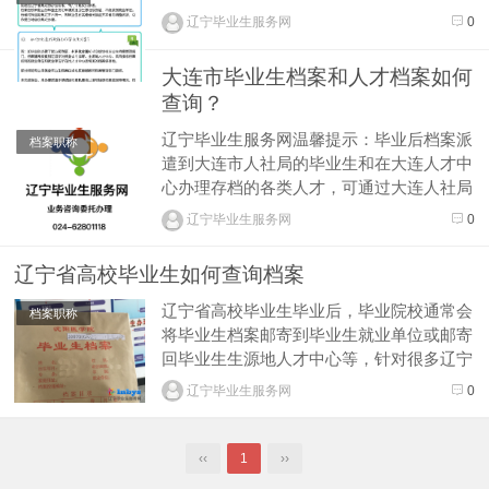
辽宁毕业生服务网
0
大连市毕业生档案和人才档案如何
查询？
辽宁毕业生服务网温馨提示：毕业后档案派
档案职称
遣到大连市人社局的毕业生和在大连人才中
心办理存档的各类人才，可通过大连人社局
网站提供的在线档案查询功能进行档案查
辽宁毕业生服务网
0
询。大连人才中心毕业生档案信息查询入口
大连人才中心人事档案查询入口外地选调人
辽宁省高校毕业生如何查询档案
员来档、来函信息查询...
辽宁省高校毕业生毕业后，毕业院校通常会
档案职称
将毕业生档案邮寄到毕业生就业单位或邮寄
回毕业生生源地人才中心等，针对很多辽宁
省毕业生毕业时对个人档案的重视程度不
辽宁毕业生服务网
0
够，本文给大家介绍一下，辽宁省高校毕业
生档案如何查询，毕业生档案查询方式主要
包括一下几种：依据报到证（派遣证）查询
‹‹
1
››
档案去向，辽宁省高校毕业生毕业时与用...