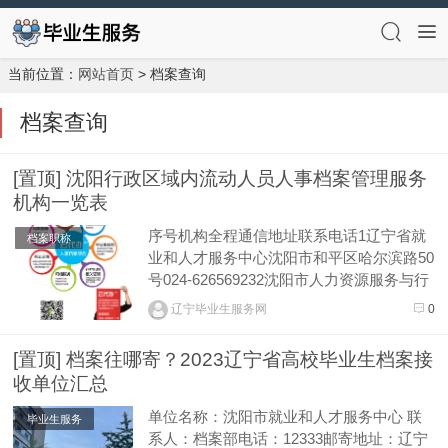
当前位置：
网站首页
> 档案查询
档案查询
[置顶] 沈阳行政区域内流动人员人事档案管理服务
机构一览表
序号机构全程通信地址联系电话1辽宁省就
档案职称
业和人才服务中心沈阳市和平区哈尔滨路50
号024-626569232沈阳市人力资源服务与行
政执法中心沈阳市大东区大北街48号024-22
辽宁毕业生服务网
0
5313023沈阳市和平区人才和就业服务中心
沈阳市和平区长白西路51号024-319122754
[置顶] 档案往哪寄？2023辽宁省高校毕业生档案接
沈阳市沈河区人才中心沈阳市沈河...
收单位汇总
单位名称：沈阳市就业和人才服务中心 联
毕业生服务
系人：档案部电话：12333邮寄地址：辽宁