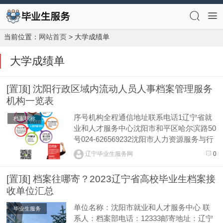
当前位置：
网站首页
> 大学成绩单
大学成绩单
[置顶] 沈阳行政区域内流动人员人事档案管理服务
机构一览表
序号机构全程通信地址联系电话1辽宁省就
档案职称
业和人才服务中心沈阳市和平区哈尔滨路50
号024-626569232沈阳市人力资源服务与行
政执法中心沈阳市大东区大北街48号024-22
辽宁毕业生服务网
0
5313023沈阳市和平区人才和就业服务中心
沈阳市和平区长白西路51号024-319122754
[置顶] 档案往哪寄？2023辽宁省高校毕业生档案接
沈阳市沈河区人才中心沈阳市沈河...
收单位汇总
单位名称：沈阳市就业和人才服务中心 联
毕业生服务
系人：档案部电话：12333邮寄地址：辽宁