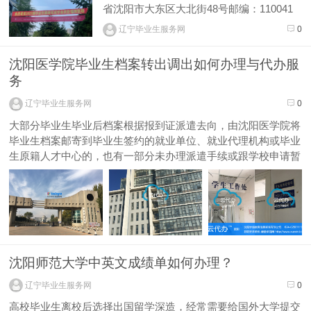
省沈阳市大东区大北街48号邮编：110041
单位名称：大连市就业服务中心联系人：高
辽宁毕业生服务网
0
校中心电话：0411-84618709邮寄地址：辽
宁省大连市西岗区和云巷1号邮编：116021
沈阳医学院毕业生档案转出调出如何办理与代办服
单位名称：鞍山市人力资源和就业服务...
务
辽宁毕业生服务网
0
大部分毕业生毕业后档案根据报到证派遣去向，由沈阳医学院将
毕业生档案邮寄到毕业生签约的就业单位、就业代理机构或毕业
生原籍人才中心的，也有一部分未办理派遣手续或跟学校申请暂
缓邮寄档案的毕业生档案保留再学校，这部分毕业生档案办理转
出时毕业生通常应自行办理，如果本人已经在外地可以委托沈阳
学信网（云代办）办理...
沈阳师范大学中英文成绩单如何办理？
辽宁毕业生服务网
0
高校毕业生离校后选择出国留学深造，经常需要给国外大学提交